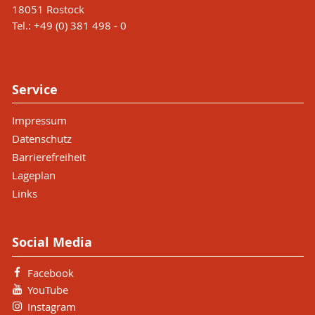
(Hg.), Praktische Theologie der Bestattung, Berlin
18051 Rostock
als Pfarrer, 2009-2012 Mitarbeiter im DFG-
2015, 521-542; Die Hand des Unsichtbaren.
Tel.: +49 (0) 381 498 - 0
Projekt »Sigmund von Birken« (Barocklyrik und
Perikopenlyrik und kasuelle Individuallyrik im
Tod), seit 2012 Mitarbeiter am Institut für
Barock, in: Philipp Stoellger (Hg.), Un/sichtbar.
Bildtheorie (ifi) im DFG-Projekt »Bild und Tod«,
Wie Bilder un/sichtbar machen, 2014, 55-86;
2014/15 Habilitation, Erteilung der Venia
Metapher und Kreuz. Studien zu Luthers
Service
Legendi.
Christusbild, 2005; Als ob ich stürbe. Fragmente
einer negativen Hermeneutik des Todes, 2015
Impressum
(Habil.masch.).
Datenschutz
Barrierefreiheit
Lageplan
Links
Social Media
Facebook
YouTube
Instagram