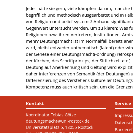
Jeder hätte sie gern, viele kämpfen darum, manche h
begrifflich und methodisch ausgearbeitet und in Fal
von Religion und belief systems? Anhand signifikan
Gegenwart untersucht werden, um zu klären: Was f
Religionen bzw. ihren Vertretern, Institutionen, Am
mehr? Deutungsmacht ist im Normalfall bereits anerka
wird, bleibt entweder unthematisch (latent) oder wir
der Genese einer Deutungsmacht(-ordnung) retrospekt
der Kirchen, des Schriftprinzips, der Sittlichkeit et
Deutung auf Anerkennung und Geltung wird explizit
daher Interferenzen von Semantik (der Deutungen) un
Differenzierung des Verstehens kultureller Deutung
Kompetenz muss auch kritisch sein, um die Grenz
Kontakt
Service
Koordinator Tobias Götze
Impress
deutungsmacht
@uni-rostock
.de
Datensc
Universitätsplatz 5, 18055 Rostock
Barrieref