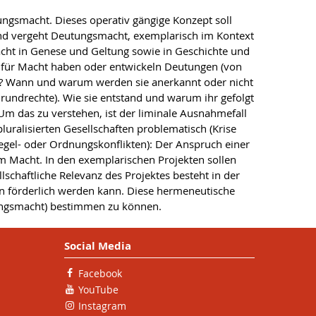
tungsmacht. Dieses operativ gängige Konzept soll
‘ und vergeht Deutungsmacht, exemplarisch im Kontext
acht in Genese und Geltung sowie in Geschichte und
 für Macht haben oder entwickeln Deutungen (von
tc.)? Wann und warum werden sie anerkannt oder nicht
 Grundrechte). Wie sie entstand und warum ihr gefolgt
 Um das zu verstehen, ist der liminale Ausnahmefall
uralisierten Gesellschaften problematisch (Krise
e Regel- oder Ordnungskonflikten): Der Anspruch einer
 Macht. In den exemplarischen Projekten sollen
schaftliche Relevanz des Projektes besteht in der
en förderlich werden kann. Diese hermeneutische
ungsmacht) bestimmen zu können.
Social Media
Facebook
YouTube
Instagram