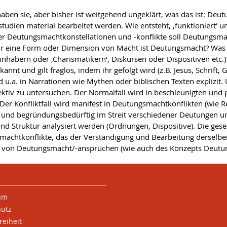
aben sie, aber bisher ist weitgehend ungeklärt, was das ist: Deu
lstudien material bearbeitet werden. Wie entsteht, ‚funktioniert
ter Deutungsmachtkonstellationen und -konflikte soll Deutungsm
ür eine Form oder Dimension von Macht ist Deutungsmacht? Was
tsinhabern oder ‚Charismatikern‘, Diskursen oder Dispositiven e
nnt und gilt fraglos, indem ihr gefolgt wird (z.B. Jesus, Schrift,
d u.a. in Narrationen wie Mythen oder biblischen Texten explizit.
iv zu untersuchen. Der Normalfall wird in beschleunigten und pl
c.). Der Konfliktfall wird manifest in Deutungsmachtkonflikten (wi
 und begründungsbedürftig im Streit verschiedener Deutungen um
d Struktur analysiert werden (Ordnungen, Dispositive). Die gesell
smachtkonflikte, das der Verständigung und Bearbeitung derselb
en von Deutungsmacht/-ansprüchen (wie auch des Konzepts Deut
um
hutz
reiheit