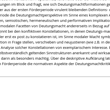
ungen im Blick und fragt, wie sich Deutungsmachtformationen g
 aus der ersten Förderperiode virulent bleibenden Definitions- 
eriode die Deutungsmachtperspektive im Sinne eines komplexen 
hen, semiotischen, hermeneutischen und performativen Implikati
d modalen Facetten von Deutungsmacht andererseits in Bezug auf 
innt bei den konfliktiven Konstellationen, in denen Deutungs-ma
r erst ex post zu konstatieren ist, im Sinne modaler Macht sy
ion in Frage stellen, verschieben und neujustieren (wie z.B. in 
 Analyse solcher Konstellationen von exemplarischem Interesse. E
elbstverständlich geltenden Sinnstrukturen anerkannt und wirks
h darin als besonders mächtig. Über die deskriptive Aufklärung l
n Förderperiode die normativen Aspekte der Deutungsmachtkritik u