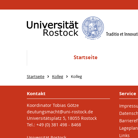
Startseite
Startseite
Kolleg
Kolleg
Kontakt
Service
Koordinator Tobias Götze
Impress
deutungsmacht
@uni-rostock
.de
Datensc
Universitätsplatz 5, 18055 Rostock
Barrieref
Tel.: +49 (0) 381 498 - 8468
Lageplan
Links
Universität Rostock