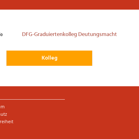
DFG-Graduiertenkolleg Deutungsmacht
Kolleg
um
hutz
reiheit