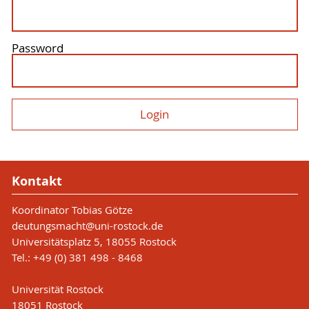
Password
Kontakt
Koordinator Tobias Götze
deutungsmacht
@uni-rostock
.de
Universitätsplatz 5, 18055 Rostock
Tel.: +49 (0) 381 498 - 8468
Universität Rostock
18051 Rostock